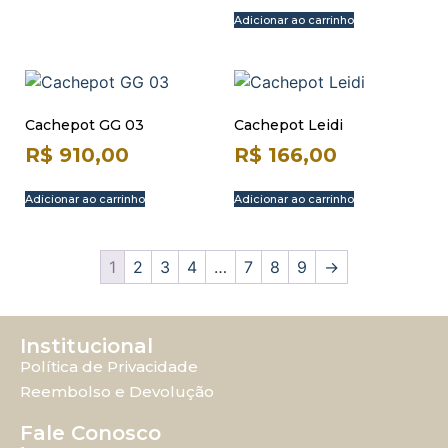
Adicionar ao carrinho
Cachepot GG 03
Cachepot Leidi
R$
910,00
R$
166,00
Adicionar ao carrinho
Adicionar ao carrinho
1
2
3
4
…
7
8
9
→
Institucional
Política de Privacidade
Reembolso e Devolução
Fale Conosco