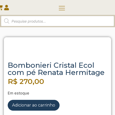
Quem somos
Início
/
Taça | Pote | Diversos
/ Bombonieri Cristal
Ecol com pé Renata Hermitage
Bombonieri Cristal Ecol
com pé Renata Hermitage
R$
270,00
Em estoque
Adicionar ao carrinho