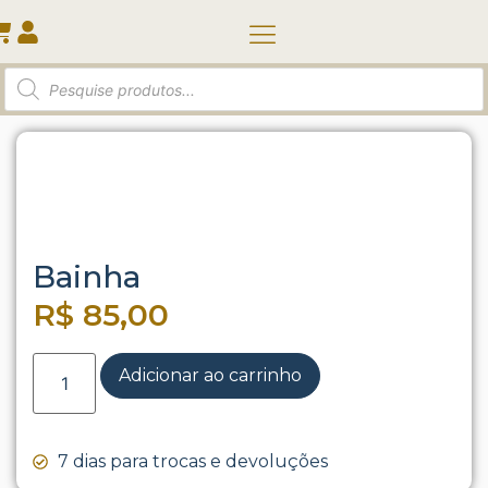
Quem somos
Início
/
Taça | Pote | Diversos
/ Bainha
Bainha
R$
85,00
Adicionar ao carrinho
7 dias para trocas e devoluções