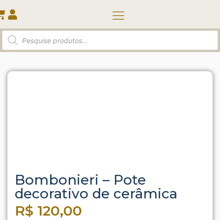
Quem somos
Início
/
Taça | Pote | Diversos
/ Bombonieri – Pote
decorativo de cerâmica
Bombonieri – Pote
decorativo de cerâmica
R$
120,00