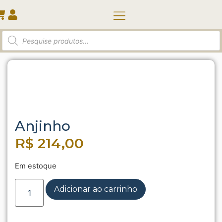
Quem somos
Início
/
Vasos e Cachepots
/ Anjinho
Anjinho
R$
214,00
Em estoque
Adicionar ao carrinho