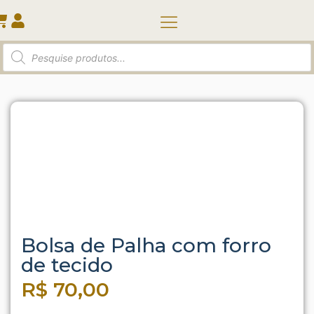
Quem somos
Início
/
Acessórios
/ Bolsa de Palha com forro de
tecido
Bolsa de Palha com forro
de tecido
R$
70,00