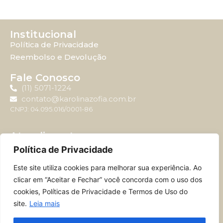
Institucional
Política de Privacidade
Reembolso e Devolução
Fale Conosco
(11) 5071-1224
contato@karolinazofia.com.br
CNPJ: 04.095.016/0001-86
Atendimento
Horário de atendimento: Segunda-feira à sexta-feira
Política de Privacidade
das 09:00 até 17:00.
Este site utiliza cookies para melhorar sua experiência. Ao
clicar em “Aceitar e Fechar” você concorda com o uso dos
cookies, Políticas de Privacidade e Termos de Uso do
site.
Leia mais