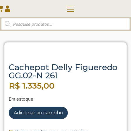
Quem somos
Início
/
Vasos e Cachepots
/ Cachepot Delly
Figueredo GG.02-N 261
Cachepot Delly Figueredo
GG.02-N 261
R$
1.335,00
Em estoque
Adicionar ao carrinho