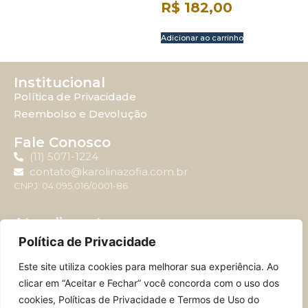
R$
182,00
Adicionar ao carrinho
Institucional
Política de Privacidade
Reembolso e Devolução
Fale Conosco
(11) 5071-1224
contato@karolinazofia.com.br
CNPJ: 04.095.016/0001-86
Atendimento
Horário de atendimento: Segunda-feira à sexta-feira
Política de Privacidade
das 09:00 até 17:00.
Este site utiliza cookies para melhorar sua experiência. Ao
clicar em “Aceitar e Fechar” você concorda com o uso dos
cookies, Políticas de Privacidade e Termos de Uso do