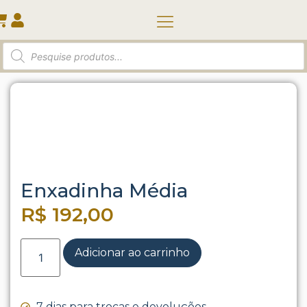
Quem somos
Início
/
Ferramentas
/ Enxadinha Média
Enxadinha Média
R$
192,00
Adicionar ao carrinho
7 dias para trocas e devoluções