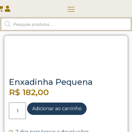
Quem somos
Início
/
Ferramentas
/ Enxadinha Pequena
Enxadinha Pequena
R$
182,00
Adicionar ao carrinho
7 dias para trocas e devoluções