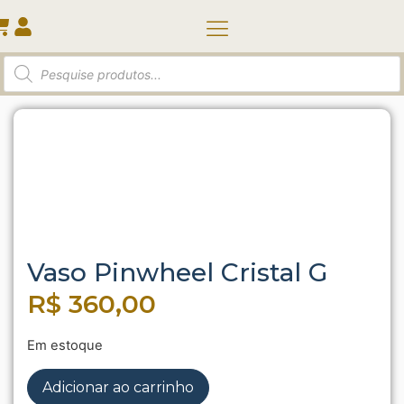
Quem somos
Início
/
Vasos e Cachepots
/ Vaso Pinwheel Cristal G
Vaso Pinwheel Cristal G
R$
360,00
Em estoque
Adicionar ao carrinho