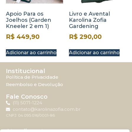
Apoio Para os
Livro e Avental
Joelhos (Garden
Karolina Zofia
Kneeler 2 em 1)
Gardening
R$
449,90
R$
290,00
Adicionar ao carrinho
Adicionar ao carrinho
Institucional
Política de Privacidade
Reembolso e Devolução
Fale Conosco
(11) 5071-1224
contato@karolinazofia.com.br
CNPJ: 04.095.016/0001-86
Atendimento