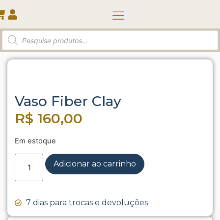
Quem somos
Início
/
Vasos e Cachepots
/ Vaso Fiber Clay
Vaso Fiber Clay
R$
160,00
Em estoque
Adicionar ao carrinho
7 dias para trocas e devoluções