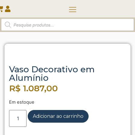
Quem somos
Início
/
Vasos e Cachepots
/ Vaso Decorativo em
Alumínio
Vaso Decorativo em
Alumínio
R$
1.087,00
Em estoque
Adicionar ao carrinho