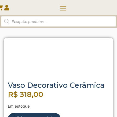
Quem somos
Início
/
Vasos e Cachepots
/ Vaso Decorativo
Cerâmica
Vaso Decorativo Cerâmica
R$
318,00
Em estoque