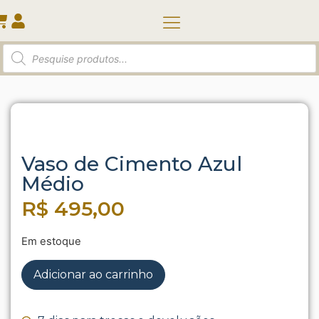
Quem somos
Início
/
Vasos e Cachepots
/ Vaso de Cimento Azul
Médio
Vaso de Cimento Azul
Médio
R$
495,00
Em estoque
Adicionar ao carrinho