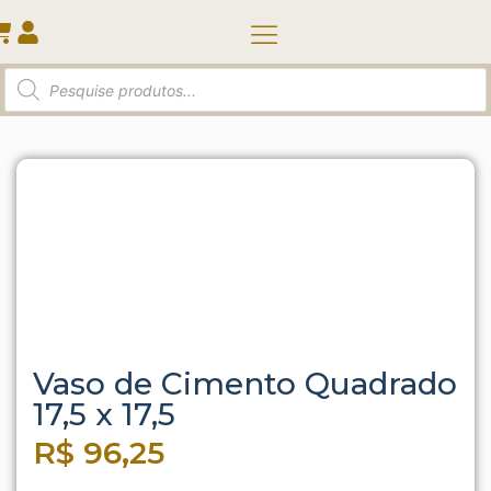
Quem somos
Início
/
Vasos e Cachepots
/ Vaso de Cimento
Quadrado 17,5 x 17,5
Vaso de Cimento Quadrado
17,5 x 17,5
R$
96,25