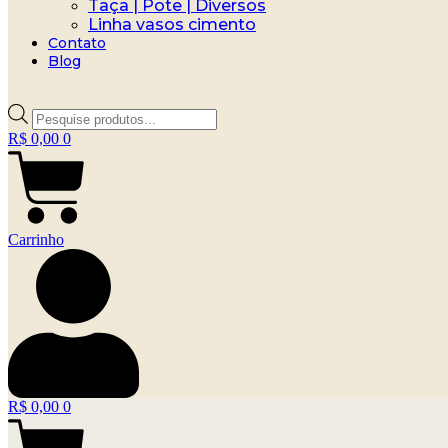
Taça | Pote | Diversos
Linha vasos cimento
Contato
Blog
Pesquisar
produtos
R$
0,00
0
Carrinho
R$
0,00
0