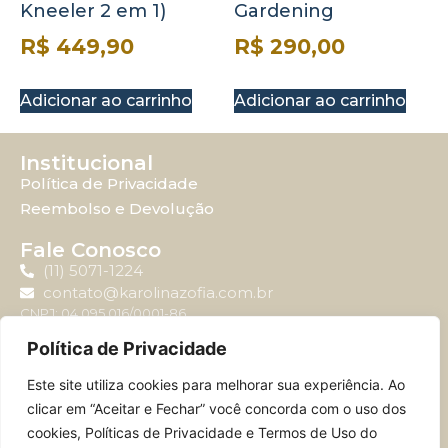
Kneeler 2 em 1)
Gardening
R$
449,90
R$
290,00
Adicionar ao carrinho
Adicionar ao carrinho
Institucional
Política de Privacidade
Reembolso e Devolução
Fale Conosco
(11) 5071-1224
contato@karolinazofia.com.br
CNPJ: 04.095.016/0001-86
Política de Privacidade
Atendimento
Este site utiliza cookies para melhorar sua experiência. Ao
Horário de atendimento: Segunda-feira à sexta-feira
clicar em “Aceitar e Fechar” você concorda com o uso dos
das 09:00 até 17:00.
cookies, Políticas de Privacidade e Termos de Uso do