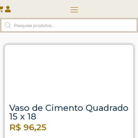
Quem somos
Início
/
Vasos e Cachepots
/ Vaso de Cimento
Quadrado 15 x 18
Vaso de Cimento Quadrado
15 x 18
R$
96,25