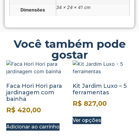
34 × 24 × 41 cm
Dimensões
Você também pode
gostar
Faca Hori Hori para
Kit Jardim Luxo – 5
jardinagem com
ferramentas
bainha
R$
827,00
R$
420,00
Ver opções
Adicionar ao carrinho