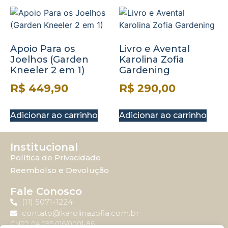
Apoio Para os
Livro e Avental
Joelhos (Garden
Karolina Zofia
Kneeler 2 em 1)
Gardening
R$
449,90
R$
290,00
Adicionar ao carrinho
Adicionar ao carrinho
Institucional
Política de Privacidade
Reembolso e Devolução
Fale Conosco
(11) 5071-1224
contato@karolinazofia.com.br
CNPJ: 04.095.016/0001-86