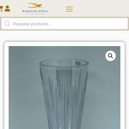
Início
/
Vasos e Cachepots
/ Vaso com pé Venus
Cristal