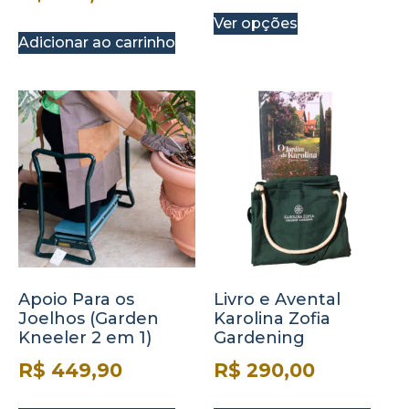
Ver opções
Adicionar ao carrinho
Apoio Para os
Livro e Avental
Joelhos (Garden
Karolina Zofia
Kneeler 2 em 1)
Gardening
R$
449,90
R$
290,00