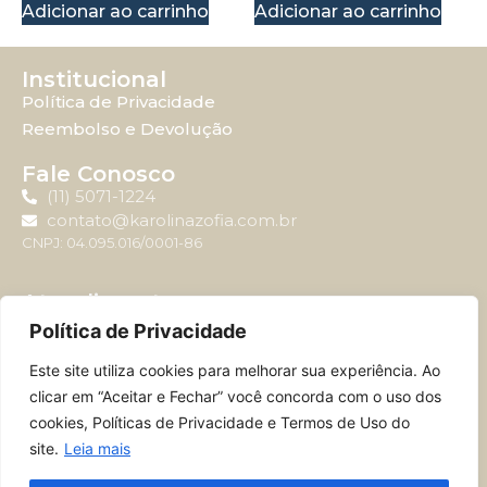
Adicionar ao carrinho
Adicionar ao carrinho
Institucional
Política de Privacidade
Reembolso e Devolução
Fale Conosco
(11) 5071-1224
contato@karolinazofia.com.br
CNPJ: 04.095.016/0001-86
Atendimento
Horário de atendimento: Segunda-feira à sexta-feira
Política de Privacidade
das 09:00 até 17:00.
Este site utiliza cookies para melhorar sua experiência. Ao
clicar em “Aceitar e Fechar” você concorda com o uso dos
cookies, Políticas de Privacidade e Termos de Uso do
site.
Leia mais