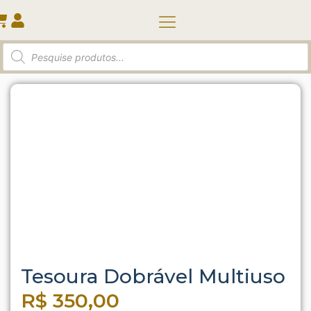
Quem somos
Início
/
Ferramentas
/ Tesoura Dobrável Multiuso
Tesoura Dobrável Multiuso
R$
350,00