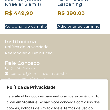
Kneeler 2 em 1)
Gardening
R$
449,90
R$
290,00
Adicionar ao carrinho
Adicionar ao carrinho
Institucional
Política de Privacidade
Reembolso e Devolução
Fale Conosco
(11) 5071-1224
contato@karolinazofia.com.br
CNPJ: 04.095.016/0001-86
Política de Privacidade
Atendimento
Este site utiliza cookies para melhorar sua experiência. Ao
Horário de atendimento: Segunda-feira à sexta-feira
clicar em “Aceitar e Fechar” você concorda com o uso dos
das 09:00 até 17:00.
cookies, Políticas de Privacidade e Termos de Uso do