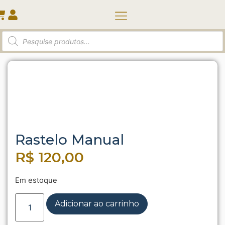
Quem somos
Início
/
Kit para jardinagem
/ Rastelo Manual
Rastelo Manual
R$
120,00
Em estoque
Adicionar ao carrinho