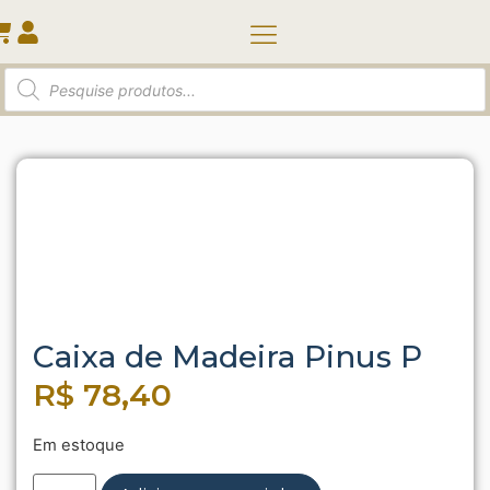
Quem somos
Início
/
Kit para jardinagem
/ Caixa de Madeira Pinus
P
Caixa de Madeira Pinus P
R$
78,40
Em estoque