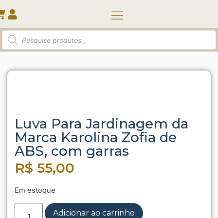
Quem somos
Início
/
Kit para jardinagem
/ Luva Para Jardinagem
da Marca Karolina Zofia de ABS, com garras
Luva Para Jardinagem da
Marca Karolina Zofia de
ABS, com garras
R$
55,00
Em estoque
Adicionar ao carrinho