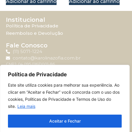
Adicionar ao carrinho
Adicionar ao carrinho
Institucional
Política de Privacidade
Reembolso e Devolução
Fale Conosco
(11) 5071-1224
contato@karolinazofia.com.br
CNPJ: 04.095.016/0001-86
Política de Privacidade
Atendimento
Este site utiliza cookies para melhorar sua experiência. Ao
Horário de atendimento: Segunda-feira à sexta-feira
clicar em “Aceitar e Fechar” você concorda com o uso dos
das 09:00 até 17:00.
cookies, Políticas de Privacidade e Termos de Uso do
site.
Leia mais
© 2024 – MERCSWISS BRASIL JARDINS E EDITORA LTDA – 04.095.016/0001-
Aceitar e Fechar
86