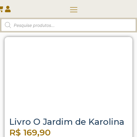
Quem somos
Início
/
Livro
/ Livro O Jardim de Karolina
Livro O Jardim de Karolina
R$
169,90