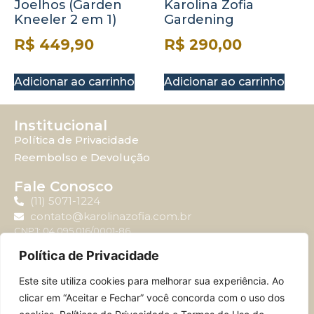
Joelhos (Garden
Karolina Zofia
Kneeler 2 em 1)
Gardening
R$
449,90
R$
290,00
Adicionar ao carrinho
Adicionar ao carrinho
Institucional
Política de Privacidade
Reembolso e Devolução
Fale Conosco
(11) 5071-1224
contato@karolinazofia.com.br
CNPJ: 04.095.016/0001-86
Política de Privacidade
Atendimento
Este site utiliza cookies para melhorar sua experiência. Ao
Horário de atendimento: Segunda-feira à sexta-feira
clicar em “Aceitar e Fechar” você concorda com o uso dos
das 09:00 até 17:00.