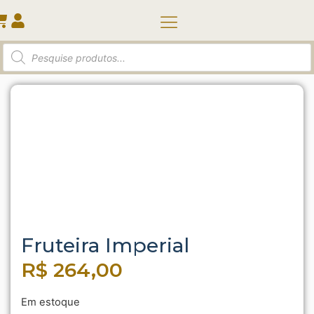
Quem somos
Início
/
Taça | Pote | Diversos
/ Fruteira Imperial
Fruteira Imperial
R$
264,00
Em estoque