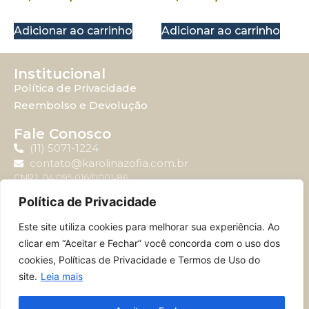
Adicionar ao carrinho
Adicionar ao carrinho
Institucional
Política de Privacidade
Reembolso e Devolução
Fale Conosco
(11) 5071-1224
contato@karolinazofia.com.br
CNPJ: 04.095.016/0001-86
Política de Privacidade
Atendimento
Este site utiliza cookies para melhorar sua experiência. Ao
Horário de atendimento: Segunda-feira à sexta-feira
clicar em “Aceitar e Fechar” você concorda com o uso dos
das 09:00 até 17:00.
cookies, Políticas de Privacidade e Termos de Uso do
site.
Leia mais
© 2024 – MERCSWISS BRASIL JARDINS E EDITORA LTDA – 04.095.016/0001-