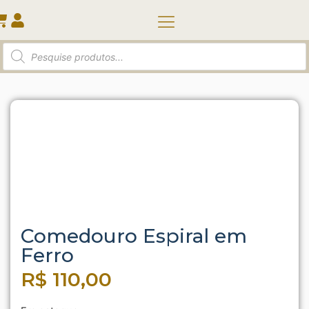
Quem somos
Início
/
Taça | Pote | Diversos
/ Comedouro Espiral
em Ferro
Comedouro Espiral em
Ferro
R$
110,00