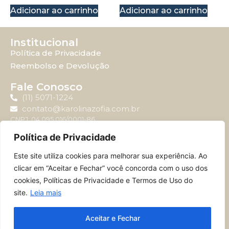
Adicionar ao carrinho
Adicionar ao carrinho
Institucional
Política de Privacidade
Reembolso e Devolução
Fale Conosco
(11) 5071-1224
contato@karolinazofia.com.br
CNPJ: 04.095.016/0001-86
Política de Privacidade
Atendimento
Este site utiliza cookies para melhorar sua experiência. Ao
Horário de atendimento: Segunda-feira à sexta-feira
clicar em “Aceitar e Fechar” você concorda com o uso dos
das 09:00 até 17:00.
cookies, Políticas de Privacidade e Termos de Uso do
site.
Leia mais
© 2024 – MERCSWISS BRASIL JARDINS E EDITORA LTDA – 04.095.016/0001-
Aceitar e Fechar
86