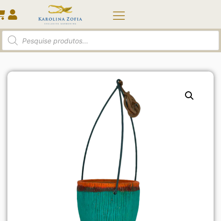
Início
/
Pendentes
/ Cahepot Pendente Delly
Figueredo – Modelo 3