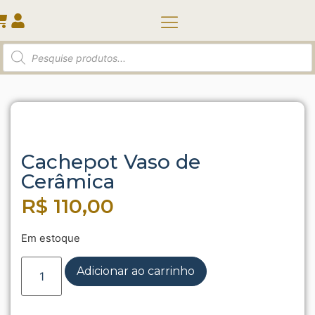
Quem somos
Início
/
Vasos e Cachepots
/ Cachepot Vaso de
Cerâmica
Cachepot Vaso de
Cerâmica
R$
110,00
Em estoque
Adicionar ao carrinho