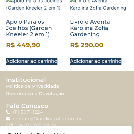
Apoio Para os
Livro e Avental
Joelhos (Garden
Karolina Zofia
Kneeler 2 em 1)
Gardening
R$
449,90
R$
290,00
Adicionar ao carrinho
Adicionar ao carrinho
Institucional
Política de Privacidade
Reembolso e Devolução
Fale Conosco
(11) 5071-1224
contato@karolinazofia.com.br
CNPJ: 04.095.016/0001-86