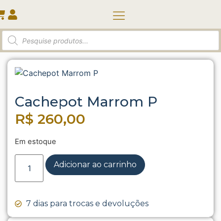
Quem somos
Início
/
Vasos e Cachepots
/ Cachepot Marrom P
Cachepot Marrom P
R$
260,00
Em estoque
Adicionar ao carrinho
7 dias para trocas e devoluções