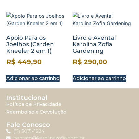
Apoio Para os
Livro e Avental
Joelhos (Garden
Karolina Zofia
Kneeler 2 em 1)
Gardening
R$
449,90
R$
290,00
Adicionar ao carrinho
Adicionar ao carrinho
Institucional
Política de Privacidade
Reembolso e Devolução
Fale Conosco
(11) 5071-1224
contato@karolinazofia.com.br