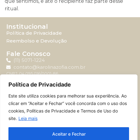
que sentimos, e até o recipiente faz parte desse
ritual.
Institucional
Política de Privacidade
Reembolso e Devolução
Fale Conosco
(11) 5071-1224
contato@karolinazofia.com.br
CNPJ: 04.095.016/0001-86
Política de Privacidade
Atendimento
Este site utiliza cookies para melhorar sua experiência. Ao
Horário de atendimento: Segunda-feira à sexta-feira
clicar em “Aceitar e Fechar” você concorda com o uso dos
das 09:00 até 17:00.
cookies, Políticas de Privacidade e Termos de Uso do
site.
Leia mais
© 2024 – MERCSWISS BRASIL JARDINS E EDITORA LTDA – 04.095.016/0001-
Aceitar e Fechar
86