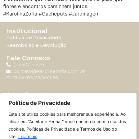
flores e encontros caminhem juntos.
#KarolinaZofia #Cachepots #Jardinagem
Institucional
Política de Privacidade
Reembolso e Devolução
Fale Conosco
(11) 5071-1224
contato@karolinazofia.com.br
CNPJ: 04.095.016/0001-86
Atendimento
Horário de atendimento: Segunda-feira à sexta-feira
Política de Privacidade
das 09:00 até 17:00.
Este site utiliza cookies para melhorar sua experiência. Ao
clicar em “Aceitar e Fechar” você concorda com o uso dos
cookies, Políticas de Privacidade e Termos de Uso do
site.
Leia mais