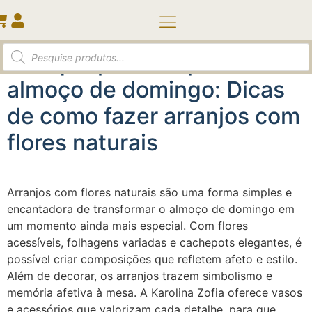
Tag:
cachepots
Quem somos
O toque perfeito para o
almoço de domingo: Dicas
de como fazer arranjos com
flores naturais
Arranjos com flores naturais são uma forma simples e
encantadora de transformar o almoço de domingo em
um momento ainda mais especial. Com flores
acessíveis, folhagens variadas e cachepots elegantes, é
possível criar composições que refletem afeto e estilo.
Além de decorar, os arranjos trazem simbolismo e
memória afetiva à mesa. A Karolina Zofia oferece vasos
e acessórios que valorizam cada detalhe, para que