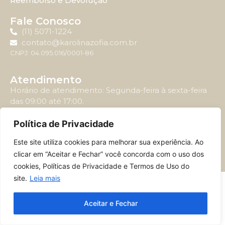
Reembolso e Devolução
Fale Conosco
(11) 5071-1224
contato@karolinazofia.com.br
CNPJ: 04.095.016/0001-86
Atendimento
Horário de atendimento: Segunda-feira à sexta-feira
das 09:00 até 17:00.
Política de Privacidade
Este site utiliza cookies para melhorar sua experiência. Ao
© 2024 – MERCSWISS BRASIL JARDINS E EDITORA LTDA – 04.095.016/0001-
clicar em “Aceitar e Fechar” você concorda com o uso dos
86
cookies, Políticas de Privacidade e Termos de Uso do
site.
Leia mais
Aceitar e Fechar