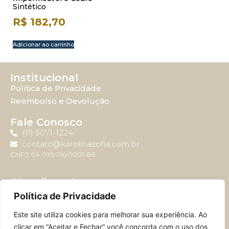
Sintético
R$
182,70
Adicionar ao carrinho
Institucional
Política de Privacidade
Reembolso e Devolução
Fale Conosco
(11) 5071-1224
contato@karolinazofia.com.br
CNPJ: 04.095.016/0001-86
Atendimento
Horário de atendimento: Segunda-feira à sexta-feira
Política de Privacidade
das 09:00 até 17:00.
Este site utiliza cookies para melhorar sua experiência. Ao
clicar em “Aceitar e Fechar” você concorda com o uso dos