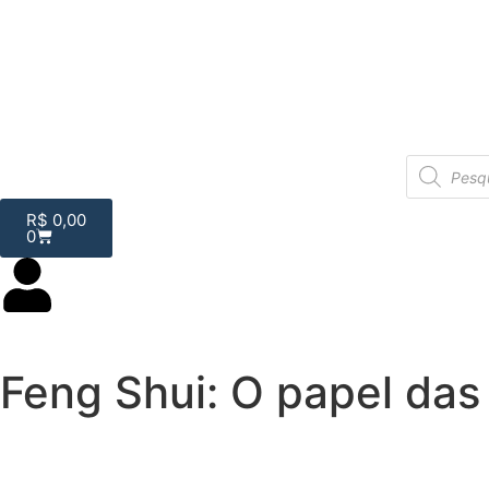
R$
0,00
0
Feng Shui: O papel das