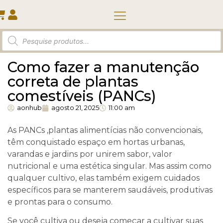
Quem somos
Como fazer a manutenção
correta de plantas
comestíveis (PANCs)
aonhub
agosto 21, 2025
11:00 am
As PANCs ,plantas alimentícias não convencionais,
têm conquistado espaço em hortas urbanas,
varandas e jardins por unirem sabor, valor
nutricional e uma estética singular. Mas assim como
qualquer cultivo, elas também exigem cuidados
específicos para se manterem saudáveis, produtivas
e prontas para o consumo.
Se você cultiva ou deseja começar a cultivar suas