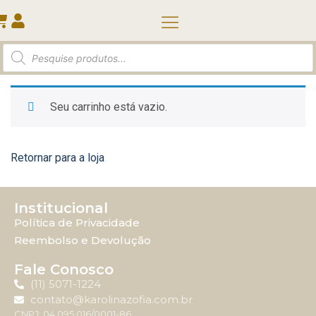
Quem somos
Seu carrinho está vazio.
Retornar para a loja
Institucional
Política de Privacidade
Reembolso e Devolução
Fale Conosco
(11) 5071-1224
contato@karolinazofia.com.br
CNPJ: 04.095.016/0001-86